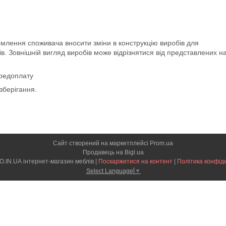
млення споживача вносити зміни в конструкцію виробів для
в. Зовнішній вигляд виробів може відрізнятися від представлених н
ередоплату
зберігання.
Сайт створений на маркетплейсі
Prom.ua
Продавець на Bigl.ua
METALEVO.IN.UA інтернет-магазин меблів |
Поскаржитися на контент
|
Політика конфід
Select Language
▼