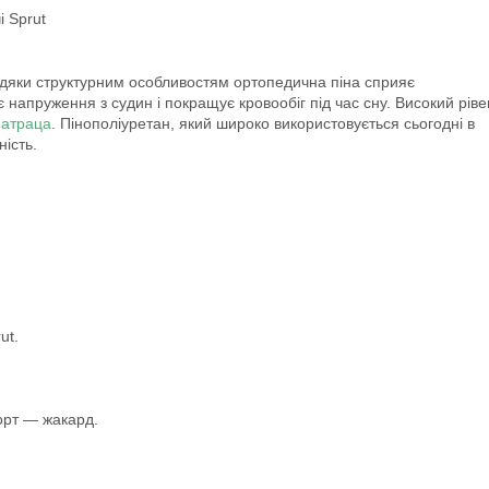
 Sprut
авдяки структурним особливостям ортопедична піна сприяє
є напруження з судин і покращує кровообіг під час сну. Високий ріве
атраца
. Пінополіуретан, який широко використовується сьогодні в
ість.
ut.
орт — жакард.