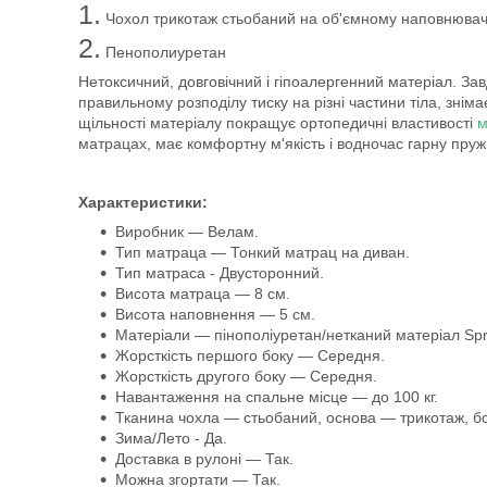
1.
Чохол трикотаж стьобаний на об'ємному наповнювачі
2.
Пенополиуретан
Нетоксичний, довговічний і гіпоалергенний матеріал. З
правильному розподілу тиску на різні частини тіла, зніма
щільності матеріалу покращує ортопедичні властивості
м
матрацах, має комфортну м'якість і водночас гарну пружн
Характеристики:
Виробник — Велам.
Тип матраца — Тонкий матрац на диван.
Тип матраса - Двусторонний.
Висота матраца — 8 см.
Висота наповнення — 5 см.
Матеріали — пінополіуретан/нетканий матеріал Spr
Жорсткість першого боку — Середня.
Жорсткість другого боку — Середня.
Навантаження на спальне місце — до 100 кг.
Тканина чохла — стьобаний, основа — трикотаж, б
Зима/Лето - Да.
Доставка в рулоні — Так.
Можна згортати — Так.