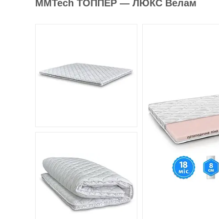
MMTech ТОППЕР — ЛЮКС Велам