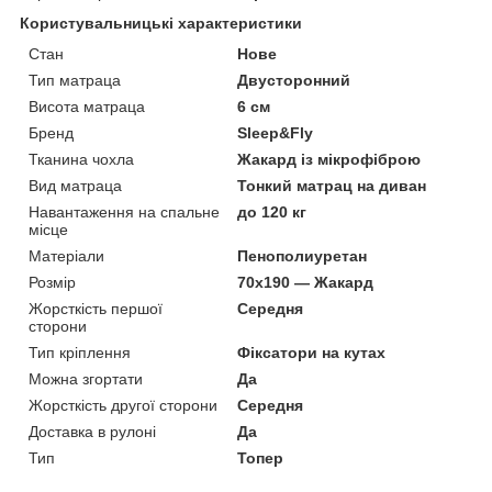
Користувальницькі характеристики
Стан
Нове
Тип матраца
Двусторонний
Висота матраца
6 см
Бренд
Sleep&Fly
Тканина чохла
Жакард із мікрофіброю
Вид матраца
Тонкий матрац на диван
Навантаження на спальне
до 120 кг
місце
Матеріали
Пенополиуретан
Розмір
70х190 — Жакард
Жорсткість першої
Середня
сторони
Тип кріплення
Фіксатори на кутах
Можна згортати
Да
Жорсткість другої сторони
Середня
Доставка в рулоні
Да
Тип
Топер