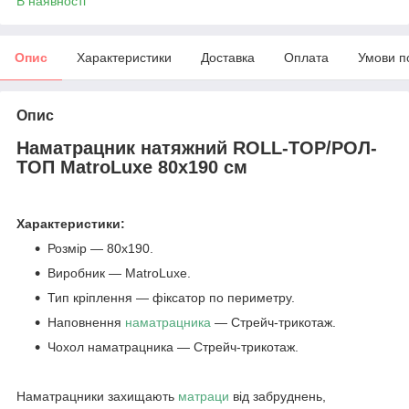
В наявності
Опис
Характеристики
Доставка
Оплата
Умови п
Опис
Наматрацник натяжний ROLL-TOP/РОЛ-
ТОП MatroLuxe 80х190 см
Характеристики:
Розмір — 80х190.
Виробник — MatroLuxe.
Тип кріплення — фіксатор по периметру.
Наповнення
наматрацника
— Стрейч-трикотаж.
Чохол наматрацника — Стрейч-трикотаж.
Наматрацники захищають
матраци
від забруднень,