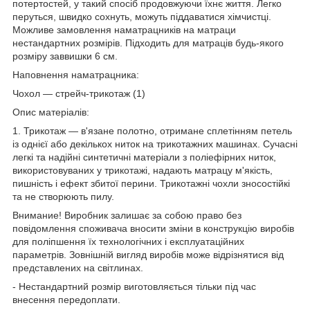
потертостей, у такий спосіб продовжуючи їхнє життя. Легко
перуться, швидко сохнуть, можуть піддаватися хімчистці.
Можливе замовлення наматрацників на матраци
нестандартних розмірів. Підходить для матраців будь-якого
розміру заввишки
6 см
.
Наповнення наматрацника:
Чохол — стрейч-трикотаж
(1)
Опис матеріалів:
1. Трикотаж
— в'язане полотно, отримане сплетінням петель
із однієї або декількох ниток на трикотажних машинах. Сучасні
легкі та надійні синтетичні матеріали з поліефірних ниток,
використовуваних у трикотажі, надають матрацу м'якість,
пишність і ефект збитої перини. Трикотажні чохли зносостійкі
та не створюють пилу.
Внимание!
Виробник залишає за собою право без
повідомлення споживача вносити зміни в конструкцію виробів
для поліпшення їх технологічних і експлуатаційних
параметрів. Зовнішній вигляд виробів може відрізнятися від
представлених на світлинах.
- Нестандартний розмір виготовляється тільки під час
внесення передоплати.