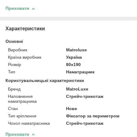
Приховати
Характеристики
Основні
Виробник
Matroluxe
Країна виробник
Україна
Розмір
80x190
Тип
Наматрацник
Користувальницькі характеристики
Бренд
MatroLuxe
Наповнення
Стрейч-трикотаж
наматрацника
Стан
Нове
Тип кріплення
Фіксатор за периметром
Чохол наматрасника
Стрейч-трикотаж
Приховати