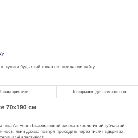
ете купити будь-який товар не покидаючи сайту.
Характеристики
Інформація для замовлення
e 70х190 см
 піна Air Foam
Ексклюзивний високотехнологічний губчастий
чності, який дихає: повітря проходить через тисячі відкритих
терицидні властивості