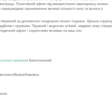
аю матраца. Позитивний ефект від використання єврокаркасу можна
він перешкоджає проникненню великої кількості пилу та вологи у
створений за допомогою поєднання пінних з'єднань. Щільна структу
адійним і пружним. Пружний і водночас м'який, завдяки чому створ
педичний ефект і сприятливо впливає на ваш сон.
осилені пружини
/ Багатозонний.
волокно/Вовна/бавовна.
ання.