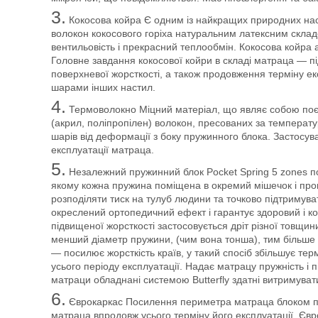
3.
Кокосова койра
Є одним із найкращих природних на
волокон кокосового горіха натуральним латексним складо
вентильовість і прекрасний теплообмін. Кокосова койра 
Головне завдання кокосової койри в складі матраца — 
поверхневої жорсткості, а також продовження терміну ек
шарами інших настил.
4.
Термоволокно
Міцний матеріал, що являє собою поєд
(акрил, поліпропілен) волокон, пресованих за температу
шарів від деформації з боку пружинного блока. Застосув
експлуатації матраца.
5.
Незалежний пружинний блок Pocket Spring 5 zones п
якому кожна пружина поміщена в окремий мішечок і прог
розподіляти тиск на тулуб людини та точково підтримува
окреслений ортопедичний ефект і гарантує здоровий і ко
підвищеної жорсткості застосовується дріт різної товщин
менший діаметр пружини, (чим вона тонша), тим більше 
— посилює жорсткість країв, у такий спосіб збільшує тер
усього періоду експлуатації. Надає матрацу пружність і
матраци обладнані системою Butterfly здатні витримуват
6.
Єврокаркас
Посилення периметра матраца блоком пін
матраца впродовж усього терміну його експлуатації. Єв