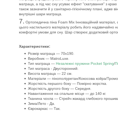
матраца, а під час сну усуває ефект "скатування" з кр
також зазначити й у санітарно-гігієнічному плані, адже 
внутрішні шари матраца.
7.
Ортопедична піна Foam Mix
Інноваційний матеріал, 
цього настильного матеріалу робить його надзвичайно н
комфортні умови для сну. Шар створює додатковий орто
Характеристики:
Розмір матраца — 70х190.
Виробник — MatroLuxe.
Тип матраца —
Незалежні пружини Pocket Spring
/
П
Тип матраса - Двусторонний.
Висота матраца — 22 см.
Матеріали — пінополіуретан/Кокосова койра/Тромо
Жорсткість першого боку — Помірно жорстка.
Жорсткість другого боку — Середня.
Навантаження на спальне місце — до 140 кг.
Тканина чохла — Стрейч жакард глибокого прошив
Зима/Лето - Да.
Єврокаркас — Так.