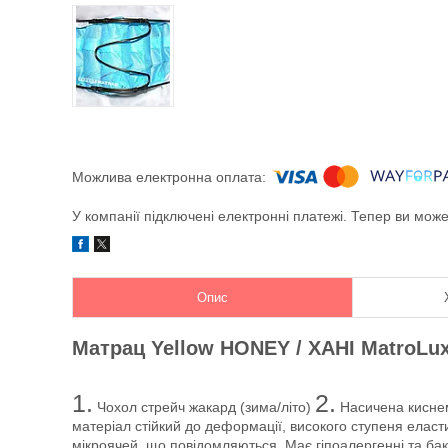
У компанії підключені електронні платежі. Тепер ви мож
Опис
Матрац Yellow HONEY / ХАНІ MatroLux
1.
2.
Чохол стрейч жакард (зима/літо)
Насичена киснем
матеріал стійкий до деформації, високого ступеня еласти
мікроячей, що повідомляються. Має гіпоалергенні та бак