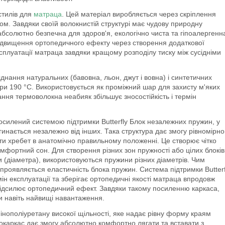
стилів для
матраца
. Цей матеріал виробляється через скріплення
м. Завдяки своїй волокнистій структурі має чудову природну
абсолютно безпечна для здоров'я, екологічно чиста та гіпоалергенн
підвищення ортопедичного ефекту через створення додаткової
сплуатації матраца завдяки кращому розподілу тиску між сусідніми
нання натуральних (бавовна, льон, джут і вовна) і синтетичних
ри 190 °C. Використовується як проміжний шар для захисту м'яких
ання термоволокна неабияк збільшує зносостійкість і термін
осилений системою підтримки Butterfly
Блок незалежних пружин, у
инається незалежно від інших. Така структура дає змогу рівномірно
ти хребет в анатомічно правильному положенні. Це створює чітко
мфортний сон. Для створення різних зон пружності або цілих блоків
и (діаметра), використовуються пружини різних діаметрів. Чим
проявляється еластичність блока пружин. Система підтримки Butterf
мін експлуатації та зберігає ортопедичні якості матраца впродовж
 підсилює ортопедичний ефект. Завдяки такому посиленню каркаса,
и навіть найвищі навантаження.
ополіуретану високої щільності, яке надає рівну форму краям
рокаркас дає змогу абсолютно комфортно лягати та вставати з