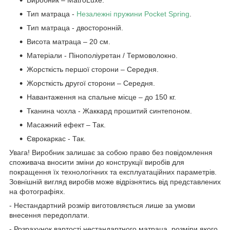
Тип матраца -
Незалежні пружини Pocket Spring
.
Тип матраца - двосторонній.
Висота матраца – 20 см.
Матеріали - Пінополіуретан / Термоволокно.
Жорсткість першої сторони – Середня.
Жорсткість другої сторони – Середня.
Навантаження на спальне місце – до 150 кг.
Тканина чохла - Жаккард прошитий синтепоном.
Масажний ефект – Так.
Єврокаркас - Так.
Увага! Виробник залишає за собою право без повідомлення
споживача вносити зміни до конструкції виробів для
покращення їх технологічних та експлуатаційних параметрів.
Зовнішній вигляд виробів може відрізнятись від представлених
на фотографіях.
- Нестандартний розмір виготовляється лише за умови
внесення передоплати.
- Розрахунок вартості нестандартного матраца, розміри якого