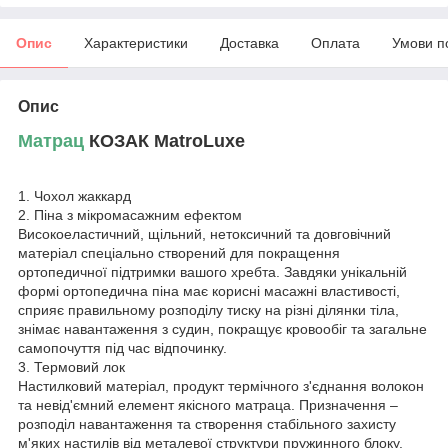
Опис
Характеристики
Доставка
Оплата
Умови п
Опис
Матрац
КОЗАК MatroLuxe
1. Чохол жаккард
2. Піна з мікромасажним ефектом
Високоеластичний, щільний, нетоксичний та довговічний
матеріал спеціально створений для покращення
ортопедичної підтримки вашого хребта. Завдяки унікальній
формі ортопедична піна має корисні масажні властивості,
сприяє правильному розподілу тиску на різні ділянки тіла,
знімає навантаження з судин, покращує кровообіг та загальне
самопочуття під час відпочинку.
3. Термовий лок
Настилковий матеріал, продукт термічного з'єднання волокон
та невід'ємний елемент якісного матраца. Призначення –
розподіл навантаження та створення стабільного захисту
м'яких настилів від металевої структури пружинного блоку.