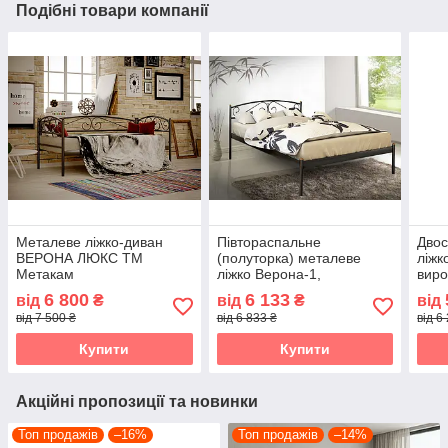
Подібні товари компанії
Металеве ліжко-диван
Півтораспальне
Двос
ВЕРОНА ЛЮКС ТМ
(полуторка) металеве
ліжк
Метакам
ліжко Верона-1,
виро
виробництво Україна ТМ
Мет
6 800
6 133
від
₴
від
₴
від
Метакам
від 7 500 ₴
від 6 833 ₴
від 6
Купити
Купити
Акційні пропозиції та новинки
Топ продажів
–16%
Топ продажів
–14%