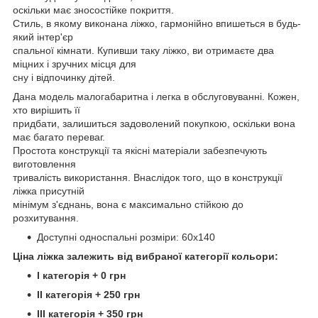
оскільки має зносостійке покриття.
Стиль, в якому виконана ліжко, гармонійно впишеться в будь-
який інтер'єр
спальної кімнати. Купивши таку ліжко, ви отримаєте два
міцних і зручних місця для
сну і відпочинку дітей.
Дана модель малогабаритна і легка в обслуговуванні. Кожен,
хто вирішить її
придбати, залишиться задоволений покупкою, оскільки вона
має багато переваг.
Простота конструкції та якісні матеріали забезпечують
виготовлення
тривалість використання. Внаслідок того, що в конструкції
ліжка присутній
мінімум з'єднань, вона є максимально стійкою до
розхитування.
Доступні односпальні розміри: 60х140
Ціна ліжка залежить від вибраної категорії кольори:
I категорія + 0 грн
II категорія + 250 грн
III категорія + 350 грн