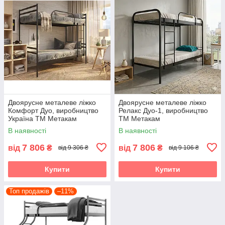
Двоярусне металеве ліжко
Двоярусне металеве ліжко
Комфорт Дуо, виробництво
Релакс Дуо-1, виробництво
Україна ТМ Метакам
ТМ Метакам
В наявності
В наявності
7 806
7 806
від
₴
від
₴
від 9 306 ₴
від 9 106 ₴
Купити
Купити
Топ продажів
–11%