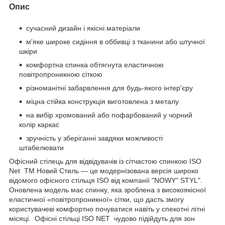
Опис
сучасний дизайн і якісні матеріали
м'яке широке сидіння в оббивці з тканини або штучної
шкіри
комфортна спинка обтягнута еластичною
повітропроникною сіткою
різноманітні забарвлення для будь-якого інтер'єру
міцна стійка конструкція виготовлена з металу
на вибір хромований або пофарбований у чорний
колір каркас
зручність у зберіганні завдяки можливості
штабелювати
Офісний стілець для відвідувачів із сітчастою спинкою ISO
Net ТМ Новий Стиль — це модернізована версія широко
відомого офісного стільця ISO від компанії "NOWY" STYL".
Оновлена модель має спинку, яка зроблена з високоякісної
еластичної «повітропроникної» сітки, що дасть змогу
користувачеві комфортно почуватися навіть у спекотні літні
місяці. Офісні стільці ISO NET чудово підійдуть для зон