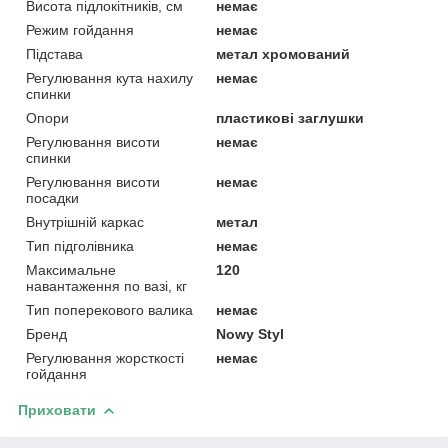
Висота підлокітників, см
немає
Режим гойдання
немає
Підстава
метал хромований
Регулювання кута нахилу
немає
спинки
Опори
пластикові заглушки
Регулювання висоти
немає
спинки
Регулювання висоти
немає
посадки
Внутрішній каркас
метал
Тип підголівника
немає
Максимальне
120
навантаження по вазі, кг
Тип поперекового валика
немає
Бренд
Nowy Styl
Регулювання жорсткості
немає
гойдання
Приховати