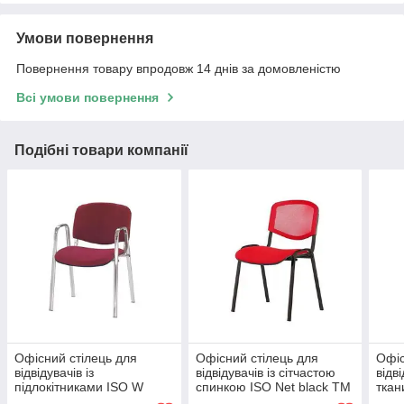
Умови повернення
Повернення товару впродовж 14 днів за домовленістю
Всі умови повернення
Подібні товари компанії
Офісний стілець для
Офісний стілець для
Офіс
відвідувачів із
відвідувачів із сітчастою
відв
підлокітниками ISO W
спинкою ISO Net black ТМ
ткан
chrome ТМ Новий Стиль
Новий Стиль
Нови