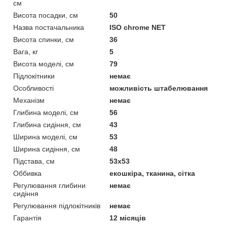
см
Висота посадки, см
50
Назва постачальника
ISO chrome NET
Висота спинки, см
36
Вага, кг
5
Висота моделі, см
79
Підлокітники
немає
Особливості
можливість штабелювання
Механізм
немає
Глибина моделі, см
56
Глибина сидіння, см
43
Ширина моделі, см
53
Ширина сидіння, см
48
Підстава, см
53х53
Оббивка
екошкіра, тканина, сітка
Регулювання глибини
немає
сидіння
Регулювання підлокітників
немає
Гарантія
12 місяців