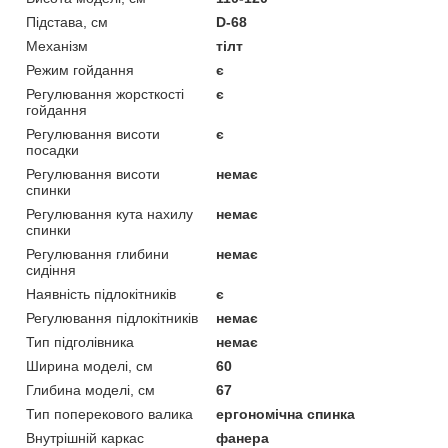
Підстава, см
D-68
Механізм
тілт
Режим гойдання
є
Регулювання жорсткості
є
гойдання
Регулювання висоти
є
посадки
Регулювання висоти
немає
спинки
Регулювання кута нахилу
немає
спинки
Регулювання глибини
немає
сидіння
Наявність підлокітників
є
Регулювання підлокітників
немає
Тип підголівника
немає
Ширина моделі, см
60
Глибина моделі, см
67
Тип поперекового валика
ергономічна спинка
Внутрішній каркас
фанера