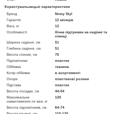
Користувальницькі характеристики
Бренд
Nowy Styl
Гарантія
12 місяців
Вага, кг
12
Особливості
бічна підтримка на сидінні та
спинці
Ширина сидіння, см
51
Глибина сидіння, см
51
Висота спинки, см
70
Підлокітники
пластик
Оббивка
тканина
Колір оббивки
в асортименті
Опори
пластикові ролики
Підстава
пластик
Висота посадки, см
44-54
Максимальне
120
навантаження по вазі, кг
Висота підлокітників, см
64-74
Висота моделі, см
110-120