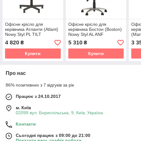
Офісне крісло для
Офісне крісло для
Офіс
керівника Атланти (Atlant)
керівника Бостон (Boston)
кері
Nowy Styl PL TILT
Nowy Styl AL ANF
(Man
TILT
4 820
5 310
3 3
₴
₴
Купити
Купити
Про нас
86% позитивних з 7 відгуків за рік
Працює з 24.10.2017
м. Київ
02099 вул. Бориспільська, 9, Київ, Україна
Контакти
Сьогодні працює з 09:00 до 21:00
Показати весь графік роботи