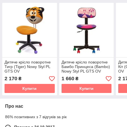
Дитяче крісло поворотне
Дитяче крісло поворотне
Дитя
Тигр (Tiger) Nowy Styl PL
Бамбо Принцеса (Bambo)
Кіт 
GTS OV
Nowy Styl PL GTS OV
OV
2 170
1 660
2 1
₴
₴
Купити
Купити
Про нас
86% позитивних з 7 відгуків за рік