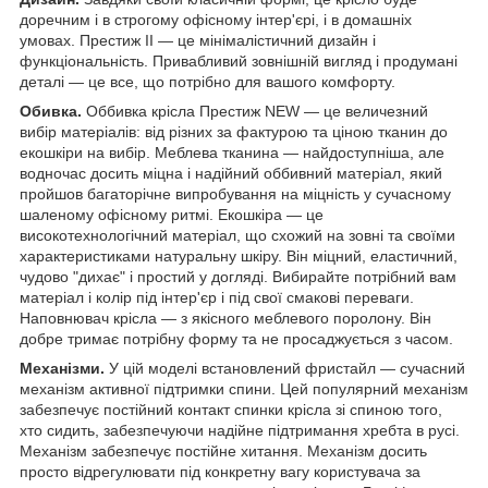
доречним і в строгому офісному інтер'єрі, і в домашніх
умовах. Престиж II — це мінімалістичний дизайн і
функціональність. Привабливий зовнішній вигляд і продумані
деталі — це все, що потрібно для вашого комфорту.
Обивка.
Оббивка крісла Престиж NEW — це величезний
вибір матеріалів: від різних за фактурою та ціною тканин
до
екошкіри на вибір. Меблева тканина — найдоступніша, але
водночас досить міцна і надійний оббивний матеріал, який
пройшов багаторічне випробування на міцність у сучасному
шаленому офісному ритмі. Екошкіра — це
високотехнологічний матеріал, що схожий на зовні та своїми
характеристиками натуральну шкіру. Він міцний, еластичний,
чудово "дихає" і простий у догляді. Вибирайте потрібний вам
матеріал і колір під інтер'єр і під свої смакові переваги.
Наповнювач крісла — з якісного меблевого поролону. Він
добре тримає потрібну форму та не просаджується з часом.
Механізми.
У цій моделі встановлений фристайл — сучасний
механізм активної підтримки спини. Цей популярний механізм
забезпечує постійний контакт спинки крісла зі спиною того,
хто сидить, забезпечуючи надійне підтримання хребта в русі.
Механізм забезпечує постійне хитання. Механізм досить
просто відрегулювати під конкретну вагу користувача за