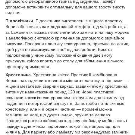
допомогою декоративного гвинта під сидінням. Газліфт
допоможе встановити оптимальну для вашого зросту висоту
сидіння.
Підлокітники.
Підлокітники виготовлені з міцного пластику.
Вони забезпечать вам додатковий комфорт під час роботи, а
за бажання їх можна легко зняти або замінити на іншу модель
з аналогічною системою кріплення за допомогою звичайної
викрутки. Поверхня пластику текстурована, приємна на дотик,
щоб руки не зісковзували з неї під час роботи. Висота
підлокітників у нижньому положенні сидіння дає змогу
присунути крісло впритул до столу для збільшення вільного
простору приміщення.
Хрестовина.
Хрестовина крісла Престиж II комбінована.
Верхні накладки виготовлені з міцного пластику, а під ними —
міцний металевий зварний каркас, завдяки якому хрестовина
витримує навантаження понад 120 кг. Чорні пластикові
накладки також із текстурованим візерунком для захисту від
подряпин і потертостей від взуття. За потреби не тільки всю
хрестовину, але й її окремі частини — промені можна
замінити на нові, що дуже швидко, зручно та дешево.
Пластикові ролики забезпечать кріслу необхідну мобільність і
підійдуть для м'яких підлогових покриттів, наприклад, для
килима. Для паркету або ламінату ми рекомендуємо замінити