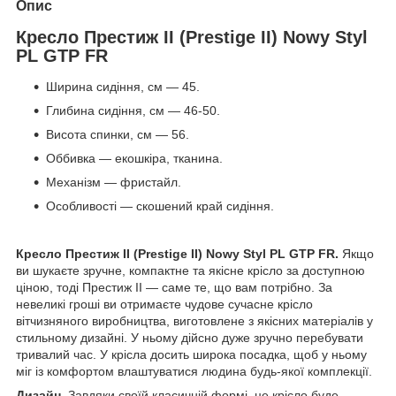
Опис
Кресло Престиж II (Prestige II) Nowy Styl
PL GTP FR
Ширина сидіння, см — 45.
Глибина сидіння, см — 46-50.
Висота спинки, см — 56.
Оббивка — екошкіра, тканина.
Механізм — фристайл.
Особливості — скошений край сидіння.
Кресло Престиж II (Prestige II) Nowy Styl PL GTP FR
.
Якщо
ви шукаєте зручне, компактне та якісне крісло за доступною
ціною, тоді Престиж II — саме те, що вам потрібно.
За
невеликі гроші ви отримаєте чудове сучасне крісло
вітчизняного виробництва, виготовлене з якісних матеріалів у
стильному дизайні. У ньому дійсно дуже зручно перебувати
тривалий час. У крісла досить широка посадка, щоб у ньому
міг із комфортом влаштуватися людина будь-якої комплекції.
Дизайн.
Завдяки своїй класичній формі, це крісло буде