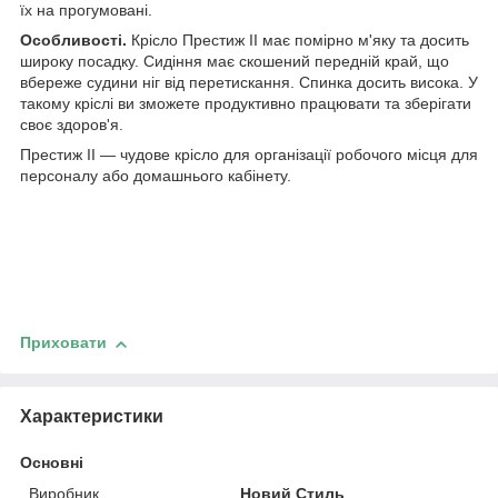
їх на прогумовані.
Особливості.
Крісло Престиж II має помірно м'яку та досить
широку посадку. Сидіння має скошений передній край, що
вбереже судини ніг від перетискання. Спинка досить висока. У
такому кріслі ви зможете продуктивно працювати та зберігати
своє здоров'я.
Престиж II
— чудове крісло для організації робочого місця для
персоналу або домашнього кабінету.
Приховати
Характеристики
Основні
Виробник
Новий Стиль