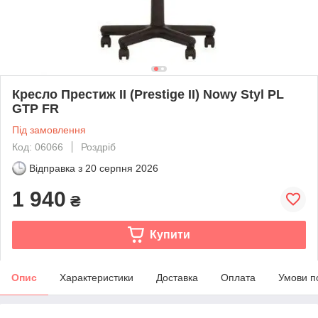
Кресло Престиж II (Prestige II) Nowy Styl PL
GTP FR
Під замовлення
Код: 06066
Роздріб
Відправка з
20 серпня 2026
1 940
₴
Купити
Опис
Характеристики
Доставка
Оплата
Умови п