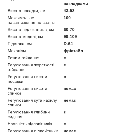
накладками
Висота посадки, см
43-53
Максимальне
100
навантаження по вазі, кг
Висота підлокітників, см
60-70
Висота моделі, см
99-109
Підстава, см
D-64
Механізм
фрістайл
Режим гойдання
є
Регулювання жорсткості
є
гойдання
Регулювання висоти
є
посадки
Регулювання висоти
немає
спинки
Регулювання кута нахилу
немає
спинки
Регулювання глибини
є
сидіння
Наявність підлокітників
є
Регулювання підлокітників
немає