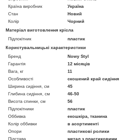
Країна виробник
Україна
Стан
Новий
Колір
Чорний
Матеріал виготовлення крісла
Підлокітник
пластик
Користувальницькі характеристики
Бренд
Nowy Styl
Гарантія
12 місяців
Вага, кг
11
Особливості
скошений край сидіння
Ширина сидіння, см
45
Глибина сидіння, см
46-50
Висота спинки, см
56
Підлокітники
пластик
Оббивка
екошкіра, тканина
Колір оббивки
в асортименті
Опори
пластикові ролики
Підстава
метал з пластиковими