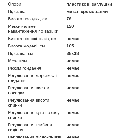
Опори
пластикові заглушки
Підстава
метал хромований
Висота посадки, см
79
Максимальне
120
навантаження по вазі, кг
Висота підлокітників, см
немає
Висота моделі, см
105
Підстава, см
38x38
Механізм
немає
Режим гойдання
немає
Регулювання жорсткості
немає
гойдання
Регулювання висоти
немає
посадки
Регулювання висоти
немає
спинки
Регулювання кута нахилу
немає
спинки
Регулювання глибини
немає
сидіння
Регулювання підлокітників
немає