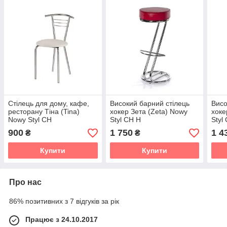
Стілець для дому, кафе,
Високий барний стілець
Висо
ресторану Тіна (Tina)
хокер Зета (Zeta) Nowy
хоке
Nowy Styl CH
Styl СН Н
Styl
900
1 750
1 4
₴
₴
Купити
Купити
Про нас
86% позитивних з 7 відгуків за рік
Працює з 24.10.2017